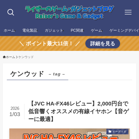
ホーム
電化製品
ガジェット
PC関連
ゲーム
ゲーミングデバ
＼ ポイント最大11倍！ ／
詳細を見る
ホーム
ケンウッド
ケンウッド
– tag –
【JVC HA-FX46レビュー】2,000円台で
2026
低音響くオススメの有線イヤホン【音ゲ
1/03
ーに最適】
オーディオ