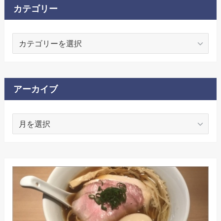
カテゴリー
カ
テ
ゴ
リ
ー
アーカイブ
ア
ー
カ
イ
ブ