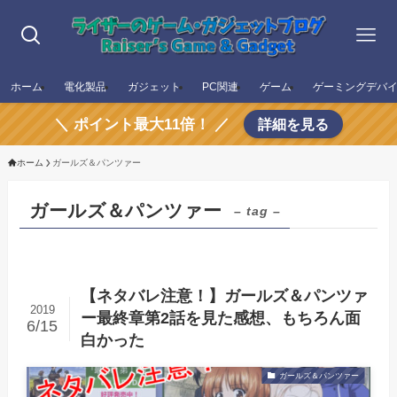
ホーム
電化製品
ガジェット
PC関連
ゲーム
ゲーミングデバ
＼ ポイント最大11倍！ ／
詳細を見る
ホーム
ガールズ＆パンツァー
ガールズ＆パンツァー
– tag –
【ネタバレ注意！】ガールズ＆パンツァ
2019
ー最終章第2話を見た感想、もちろん面
6/15
白かった
ガールズ＆パンツァー