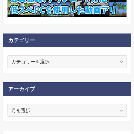
カテゴリー
カ
テ
ゴ
リ
ー
アーカイブ
ア
ー
カ
イ