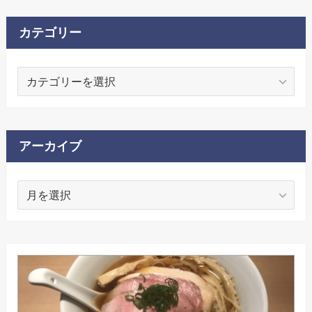
カテゴリー
カ
テ
ゴ
リ
ー
アーカイブ
ア
ー
カ
イ
ブ