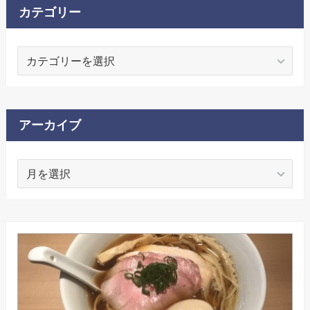
カテゴリー
カ
テ
ゴ
リ
ー
アーカイブ
ア
ー
カ
イ
ブ