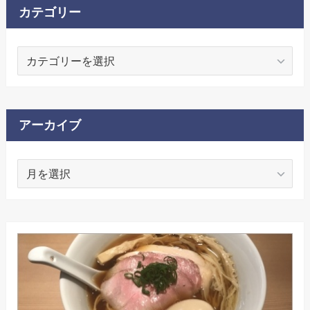
カテゴリー
カ
テ
ゴ
リ
ー
アーカイブ
ア
ー
カ
イ
ブ