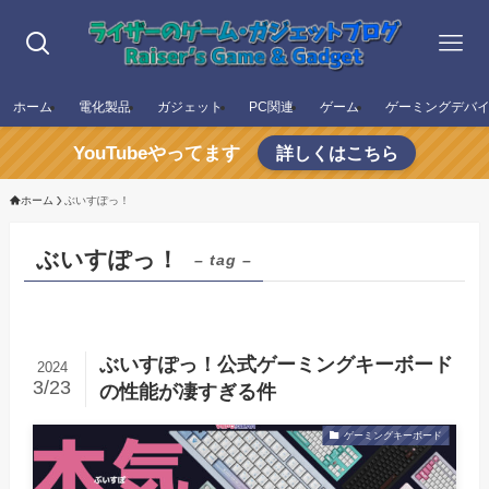
ホーム
電化製品
ガジェット
PC関連
ゲーム
ゲーミングデバ
YouTubeやってます
詳しくはこちら
ホーム
ぶいすぽっ！
ぶいすぽっ！
– tag –
ぶいすぽっ！公式ゲーミングキーボード
2024
3/23
の性能が凄すぎる件
ゲーミングキーボード