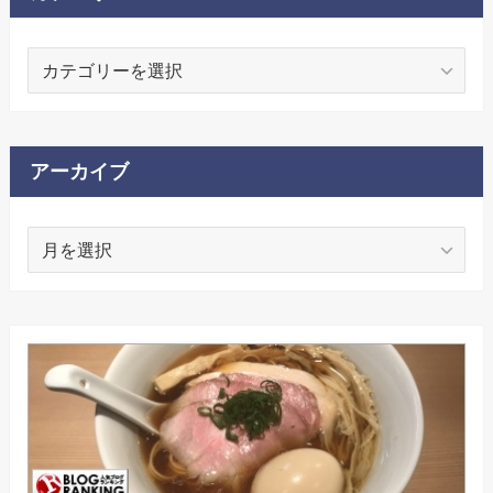
カ
テ
ゴ
リ
ー
アーカイブ
ア
ー
カ
イ
ブ