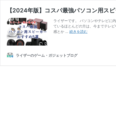
【2024年版】コスパ最強パソコン用ス
ライザーです。 パソコンやテレビに
ているほとんどの方は、今までテレビ
【2024
感とか …
続きを読む
年
版】
コ
ス
ライザーのゲーム・ガジェットブログ
パ
最
強
パ
ソ
コ
ン
用
ス
ピ
ー